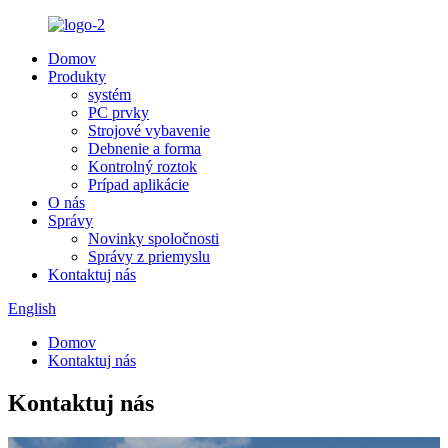
Domov
Produkty
systém
PC prvky
Strojové vybavenie
Debnenie a forma
Kontrolný roztok
Prípad aplikácie
O nás
Správy
Novinky spoločnosti
Správy z priemyslu
Kontaktuj nás
English
Domov
Kontaktuj nás
Kontaktuj nás