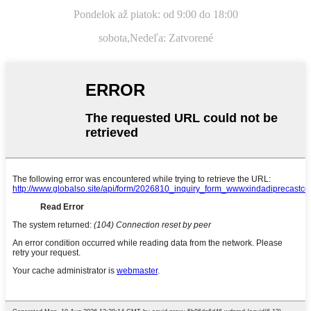
Pondelok až piatok: od 9:00 do 18:00
sobota,
Nedeľa: Zatvorené