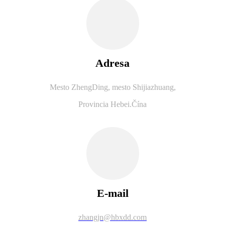
Adresa
Mesto ZhengDing, mesto Shijiazhuang,
Provincia Hebei.Čína
E-mail
zhangjn@hbxdd.com