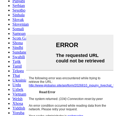
Punjabi
Serbian
Sesotho
Sinhala
Slovak
Slovenian
Somali
Samoan
Scots Gaelic
Shona
Sindhi
Sundanese
Swahili
Tajik
Tamil
Telugu
Thai
Ukrainian
Urdu
Uzbek
Vietnamese
Welsh
Xhosa
Yiddish
Yoruba