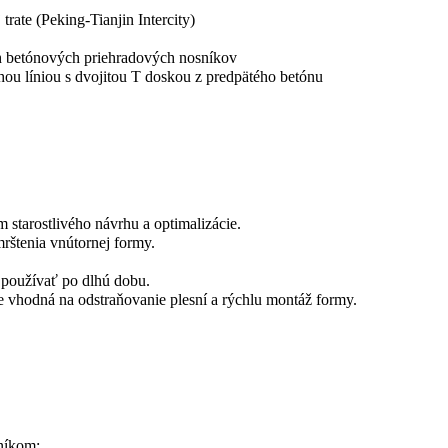
rate (Peking-Tianjin Intercity)
h betónových priehradových nosníkov
hou líniou s dvojitou T doskou z predpätého betónu
 starostlivého návrhu a optimalizácie.
rštenia vnútornej formy.
 používať po dlhú dobu.
 je vhodná na odstraňovanie plesní a rýchlu montáž formy.
níkom;