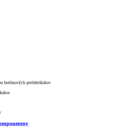
bu betónových prefabrikátov
ikátov
komponentov