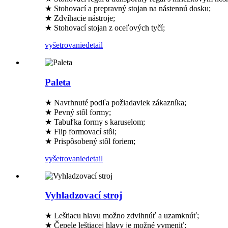
★ Stohovací a prepravný stojan na nástennú dosku;
★ Zdvíhacie nástroje;
★ Stohovací stojan z oceľových tyčí;
vyšetrovanie
detail
Paleta
★ Navrhnuté podľa požiadaviek zákazníka;
★ Pevný stôl formy;
★ Tabuľka formy s karuselom;
★ Flip formovací stôl;
★ Prispôsobený stôl foriem;
vyšetrovanie
detail
Vyhladzovací stroj
★ Leštiacu hlavu možno zdvihnúť a uzamknúť;
★ Čepele leštiacej hlavy je možné vymeniť;