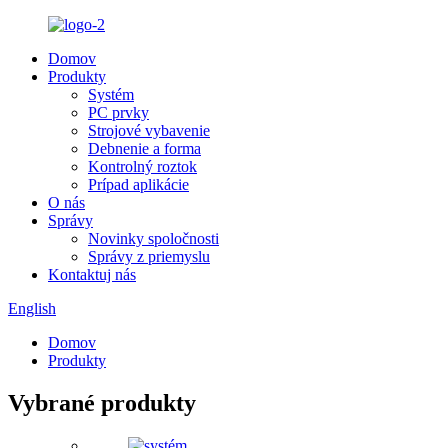
Domov
Produkty
Systém
PC prvky
Strojové vybavenie
Debnenie a forma
Kontrolný roztok
Prípad aplikácie
O nás
Správy
Novinky spoločnosti
Správy z priemyslu
Kontaktuj nás
English
Domov
Produkty
Vybrané produkty