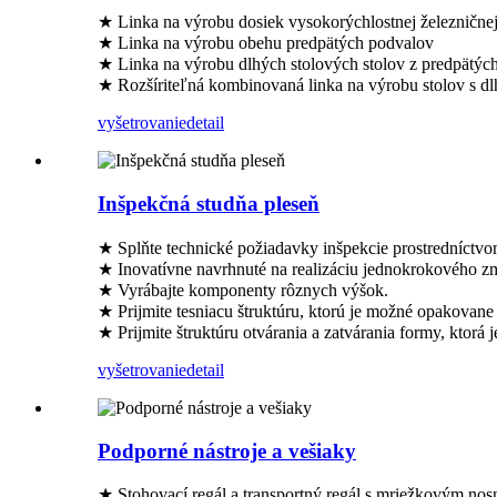
★ Linka na výrobu dosiek vysokorýchlostnej železničnej t
★ Linka na výrobu obehu predpätých podvalov
★ Linka na výrobu dlhých stolových stolov z predpätýc
★ Rozšíriteľná kombinovaná linka na výrobu stolov s dl
vyšetrovanie
detail
Inšpekčná studňa pleseň
★ Splňte technické požiadavky inšpekcie prostredníctvom
★ Inovatívne navrhnuté na realizáciu jednokrokového zm
★ Vyrábajte komponenty rôznych výšok.
★ Prijmite tesniacu štruktúru, ktorú je možné opakovane
★ Prijmite štruktúru otvárania a zatvárania formy, ktorá
vyšetrovanie
detail
Podporné nástroje a vešiaky
★ Stohovací regál a transportný regál s mriežkovým nos