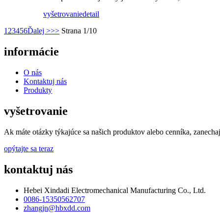
vyšetrovanie
detail
1
2
3
4
5
6
Ďalej >
>>
Strana 1/10
informácie
O nás
Kontaktuj nás
Produkty
vyšetrovanie
Ak máte otázky týkajúce sa našich produktov alebo cenníka, zanecha
opýtajte sa teraz
kontaktuj nás
Hebei Xindadi Electromechanical Manufacturing Co., Ltd.
0086-15350562707
zhangjn@hbxdd.com