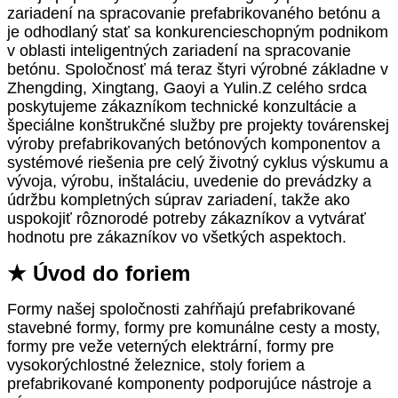
zariadení na spracovanie prefabrikovaného betónu a
je odhodlaný stať sa konkurencieschopným podnikom
v oblasti inteligentných zariadení na spracovanie
betónu. Spoločnosť má teraz štyri výrobné základne v
Zhengding, Xingtang, Gaoyi a Yulin.Z celého srdca
poskytujeme zákazníkom technické konzultácie a
špeciálne konštrukčné služby pre projekty továrenskej
výroby prefabrikovaných betónových komponentov a
systémové riešenia pre celý životný cyklus výskumu a
vývoja, výrobu, inštaláciu, uvedenie do prevádzky a
údržbu kompletných súprav zariadení, takže ako
uspokojiť rôznorodé potreby zákazníkov a vytvárať
hodnotu pre zákazníkov vo všetkých aspektoch.
★ Úvod do foriem
Formy našej spoločnosti zahŕňajú prefabrikované
stavebné formy, formy pre komunálne cesty a mosty,
formy pre veže veterných elektrární, formy pre
vysokorýchlostné železnice, stoly foriem a
prefabrikované komponenty podporujúce nástroje a