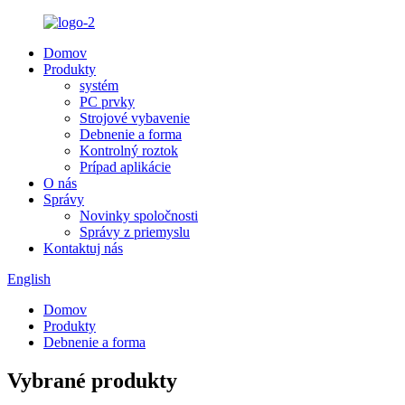
Domov
Produkty
systém
PC prvky
Strojové vybavenie
Debnenie a forma
Kontrolný roztok
Prípad aplikácie
O nás
Správy
Novinky spoločnosti
Správy z priemyslu
Kontaktuj nás
English
Domov
Produkty
Debnenie a forma
Vybrané produkty