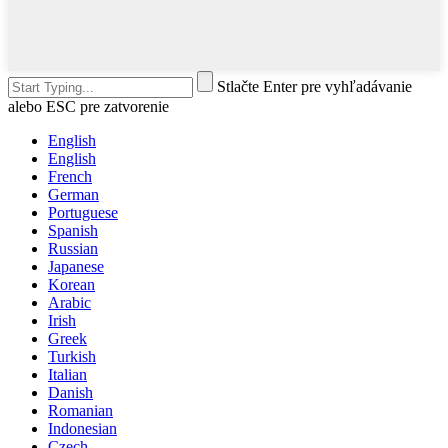
Stlačte Enter pre vyhľadávanie
alebo ESC pre zatvorenie
English
English
French
German
Portuguese
Spanish
Russian
Japanese
Korean
Arabic
Irish
Greek
Turkish
Italian
Danish
Romanian
Indonesian
Czech