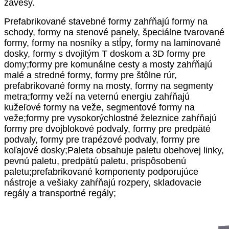
závesy.
Prefabrikované stavebné formy zahŕňajú formy na
schody, formy na stenové panely, špeciálne tvarované
formy, formy na nosníky a stĺpy, formy na laminované
dosky, formy s dvojitým T doskom a 3D formy pre
domy;formy pre komunálne cesty a mosty zahŕňajú
malé a stredné formy, formy pre štôlne rúr,
prefabrikované formy na mosty, formy na segmenty
metra;formy veží na veternú energiu zahŕňajú
kužeľové formy na veže, segmentové formy na
veže;formy pre vysokorýchlostné železnice zahŕňajú
formy pre dvojblokové podvaly, formy pre predpäté
podvaly, formy pre trapézové podvaly, formy pre
koľajové dosky;Paleta obsahuje paletu obehovej linky,
pevnú paletu, predpätú paletu, prispôsobenú
paletu;prefabrikované komponenty podporujúce
nástroje a vešiaky zahŕňajú rozpery, skladovacie
regály a transportné regály;