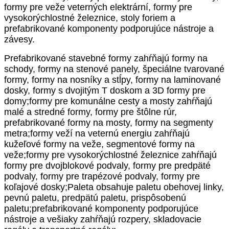
formy pre veže veterných elektrární, formy pre
vysokorýchlostné železnice, stoly foriem a
prefabrikované komponenty podporujúce nástroje a
závesy.
Prefabrikované stavebné formy zahŕňajú formy na
schody, formy na stenové panely, špeciálne tvarované
formy, formy na nosníky a stĺpy, formy na laminované
dosky, formy s dvojitým T doskom a 3D formy pre
domy;formy pre komunálne cesty a mosty zahŕňajú
malé a stredné formy, formy pre štôlne rúr,
prefabrikované formy na mosty, formy na segmenty
metra;formy veží na veternú energiu zahŕňajú
kužeľové formy na veže, segmentové formy na
veže;formy pre vysokorýchlostné železnice zahŕňajú
formy pre dvojblokové podvaly, formy pre predpäté
podvaly, formy pre trapézové podvaly, formy pre
koľajové dosky;Paleta obsahuje paletu obehovej linky,
pevnú paletu, predpätú paletu, prispôsobenú
paletu;prefabrikované komponenty podporujúce
nástroje a vešiaky zahŕňajú rozpery, skladovacie