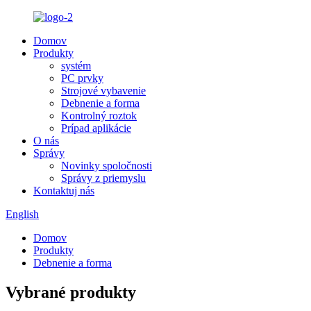
Domov
Produkty
systém
PC prvky
Strojové vybavenie
Debnenie a forma
Kontrolný roztok
Prípad aplikácie
O nás
Správy
Novinky spoločnosti
Správy z priemyslu
Kontaktuj nás
English
Domov
Produkty
Debnenie a forma
Vybrané produkty