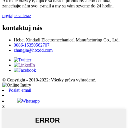
Ak máte otázky týkajúce sa našich produktov alebo cenníka,
zanechajte nám svoj e-mail a my sa vám ozveme do 24 hodín.
opýtajte sa teraz
kontaktuj nás
Hebei Xindadi Electromechanical Manufacturing Co., Ltd.
0086-15350562707
zhangjn@hbxdd.com
© Copyright - 2010-2022: Všetky práva vyhradené.
Poslať email
Whatsapp
x