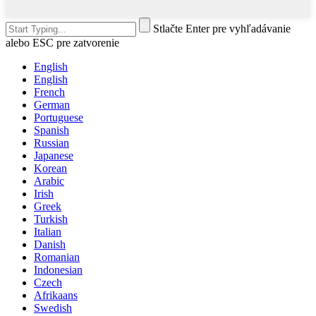
Stlačte Enter pre vyhľadávanie
alebo ESC pre zatvorenie
English
English
French
German
Portuguese
Spanish
Russian
Japanese
Korean
Arabic
Irish
Greek
Turkish
Italian
Danish
Romanian
Indonesian
Czech
Afrikaans
Swedish