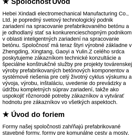
★ Spoločnosť
Úvod
Hebei Xindadi electromechanical Manufacturing Co.,
Ltd. je popredný svetový technologický podnik
zariadení na spracovanie prefabrikovaného betónu a
je odhodlaný stať sa konkurencieschopným podnikom
v oblasti inteligentných zariadení na spracovanie
betónu. Spoločnosť má teraz štyri výrobné základne v
Zhengding, Xingtang, Gaoyi a Yulin.Z celého srdca
poskytujeme zákazníkom technické konzultácie a
špeciálne konštrukčné služby pre projekty továrenskej
výroby prefabrikovaných betónových komponentov a
systémové riešenia pre celý životný cyklus výskumu a
vývoja, výrobu, inštaláciu, uvedenie do prevádzky a
údržbu kompletných súprav zariadení, takže ako
uspokojiť rôznorodé potreby zákazníkov a vytvárať
hodnotu pre zákazníkov vo všetkých aspektoch.
★ Úvod do foriem
Formy našej spoločnosti zahŕňajú prefabrikované
stavebné formy, formy pre komunálne cesty a mosty,