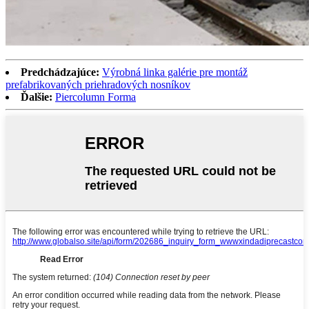
Predchádzajúce:
Výrobná linka galérie pre montáž
prefabrikovaných priehradových nosníkov
Ďalšie:
Piercolumn Forma