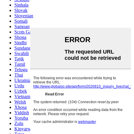
Sinhala
Slovak
Slovenian
Somali
Samoan
Scots Gaelic
Shona
Sindhi
Sundanese
Swahili
Tajik
Tamil
Telugu
Thai
Ukrainian
Urdu
Uzbek
Vietnamese
Welsh
Xhosa
Yiddish
Yoruba
Zulu
Kinyarwanda