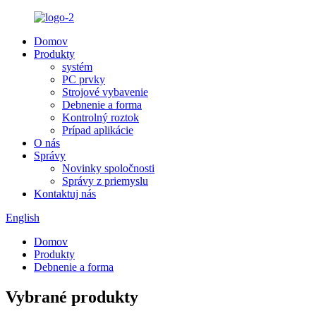
Domov
Produkty
systém
PC prvky
Strojové vybavenie
Debnenie a forma
Kontrolný roztok
Prípad aplikácie
O nás
Správy
Novinky spoločnosti
Správy z priemyslu
Kontaktuj nás
English
Domov
Produkty
Debnenie a forma
Vybrané produkty