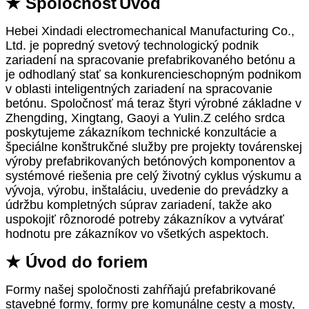
★ Spoločnosť
Úvod
Hebei Xindadi electromechanical Manufacturing Co.,
Ltd. je popredný svetový technologický podnik
zariadení na spracovanie prefabrikovaného betónu a
je odhodlaný stať sa konkurencieschopným podnikom
v oblasti inteligentných zariadení na spracovanie
betónu. Spoločnosť má teraz štyri výrobné základne v
Zhengding, Xingtang, Gaoyi a Yulin.Z celého srdca
poskytujeme zákazníkom technické konzultácie a
špeciálne konštrukčné služby pre projekty továrenskej
výroby prefabrikovaných betónových komponentov a
systémové riešenia pre celý životný cyklus výskumu a
vývoja, výrobu, inštaláciu, uvedenie do prevádzky a
údržbu kompletných súprav zariadení, takže ako
uspokojiť rôznorodé potreby zákazníkov a vytvárať
hodnotu pre zákazníkov vo všetkých aspektoch.
★ Úvod do foriem
Formy našej spoločnosti zahŕňajú prefabrikované
stavebné formy, formy pre komunálne cesty a mosty,