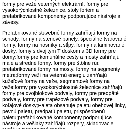
formy pre veže veterných elektrární, formy pre
vysokorýchlostné železnice, stoly foriem a
prefabrikované komponenty podporujúce nástroje a
závesy.
Prefabrikované stavebné formy zahŕňajú formy na
schody, formy na stenové panely, špeciálne tvarované
formy, formy na nosníky a stĺpy, formy na laminované
dosky, formy s dvojitým T doskom a 3D formy pre
domy;formy pre komunálne cesty a mosty zahŕňajú
malé a stredné formy, formy pre štôlne rúr,
prefabrikované formy na mosty, formy na segmenty
metra;formy veží na veternú energiu zahŕňajú
kužeľové formy na veže, segmentové formy na
veže;formy pre vysokorýchlostné železnice zahŕňajú
formy pre dvojblokové podvaly, formy pre predpäté
podvaly, formy pre trapézové podvaly, formy pre
koľajové dosky;Paleta obsahuje paletu obehovej linky,
pevnú paletu, predpätú paletu, prispôsobenú
paletu;prefabrikované komponenty podporujúce
nástroje a vešiaky zahŕňajú rozpery, skladovacie